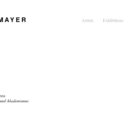
 MAYER
Artists
Exhibitions
nna
e und Akademismus