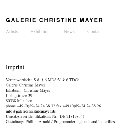
GALERIE CHRISTINE MAYER
Artists
Exhibitions
News
Contact
Imprint
Verantwortlich i.S.d. § 6 MDStV & 6 TDG:
Galerie Christine Mayer
Inhaberin: Christine Mayer
Liebigstrasse 39
80538 München
phone +49 (0)89–24 24 38 32 fax +49 (0)89–24 24 38 26
info@galeriechristinemayer.de
Umsatzsteueridentifikations-Nr.: DE 218198341
Gestaltung: Philipp Arnold / Programmierung:
ants and butterflies